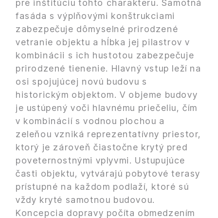
pre inštitúciu tohto charakteru. Samotná
fasáda s výplňovými konštrukciami
zabezpečuje dômyselné prirodzené
vetranie objektu a hĺbka jej pilastrov v
kombinácii s ich hustotou zabezpečuje
prirodzené tienenie. Hlavný vstup leží na
osi spojujúcej novú budovu s
historickým objektom. V objeme budovy
je ustúpený voči hlavnému priečeliu, čím
v kombinácií s vodnou plochou a
zeleňou vzniká reprezentatívny priestor,
ktorý je zároveň čiastočne krytý pred
poveternostnými vplyvmi. Ustupujúce
časti objektu, vytvárajú pobytové terasy
prístupné na každom podlaží, ktoré sú
vždy kryté samotnou budovou.
Koncepcia dopravy počíta obmedzením