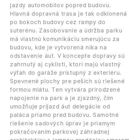
jazdy automobilov popred budovu.
Hlavná dopravná trasa je tak odklonená
po bokoch budovy cez rampy do
suterénu. Zásobovanie a údržba parku
má vlastnú komunikáciu smerujúcu za
budovu, kde je vytvorená nika na
odstavenie áut. V koncepte dopravy sú
zahrnutý aj cyklisti, ktorí majú vlastný
výťah do garáže prístupný z exteriéru.
Spevnené plochy pre peších sú riešené
formou mlátu. Ten vytvára prirodzené
napojenie na park a je zjazdný, čím
umožňuje príjazd áut delegácie od
paláca priamo pred budovu. Samotné
riešenie sadových úprav je priamym
pokračovaním parkovej záhradnej